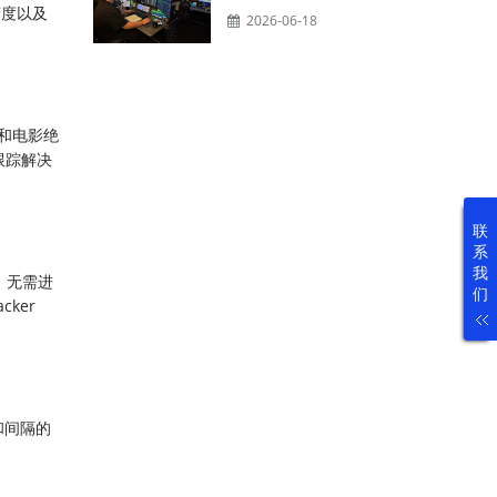
精度以及
2026-06-18
播和电影绝
的跟踪解决
联
系
我
行，无需进
们
ker
小和间隔的