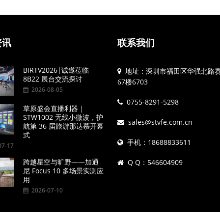
资讯
联系我们
BIRTV2026|诚邀莅临
地址：深圳市福田区华强北路
8B22 展台交流探讨
67楼6703
2026-08-05
0755-8291-5298
草原盛会直播利器｜
STW1002 无线小微波，护
sales@stvfe.com.cn
航第 36 届旅游那达慕开幕
式
手机：18688833611
7-17
跨越星空与旷野——加通
Q Q：546604909
尼 Focus 10 多场景实测应
用
2026-07-10