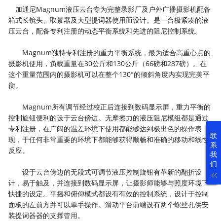
加通尼Magnum液压云台专为完整录影厂及户外广播摄影机配备
箱式长镜头、取景器及大型提词器使用而设计。是一台极紧凑的液
压云台，配备专利注册的动态平衡系统和先进的阻尼控制系统。
Magnum独特专利注册的重力平衡系统，最为适合高重心点的
摄影机使用，负载重量在30公斤和130公斤（66磅和287磅）。在
这个重量范围内的摄影机可以在整个130°的倾斜角度内实现完美平
衡。
Magnum所有调节经过校正后连接到数码显示屏，重力平衡的
控制旋钮便利的设于云台傍边。无摩擦力的液压阻尼模组都是通过
专利注册，在广阔的温差环境下使用都能够达到极出色的操作表
联
现，于任何非常重要的环境下都能够获得顺畅和准确的移动和线性
系
反应。
我
们
设于云台傍边的无段式可调节液压控制旋钮有革新的翻折设
计，易于触及，并连接到数码显示屏，让摄影师能够与照度环境下
快捷的设定。平摇和俯仰模式都设有有效的控制系统，设计于控制
面板的左前方并可以单手操作。滑动平台前端设有两个螺丝孔供安
装提词器器的支撑管用。