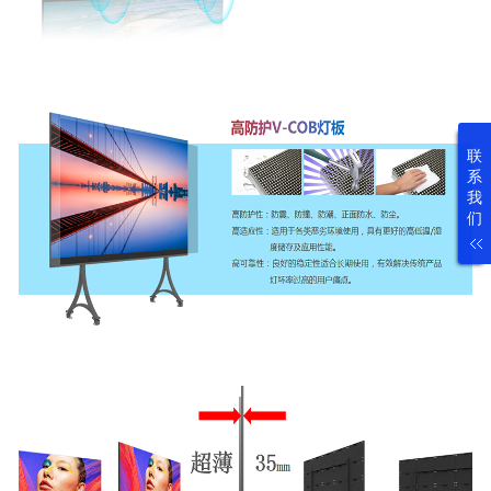
联
系
我
们