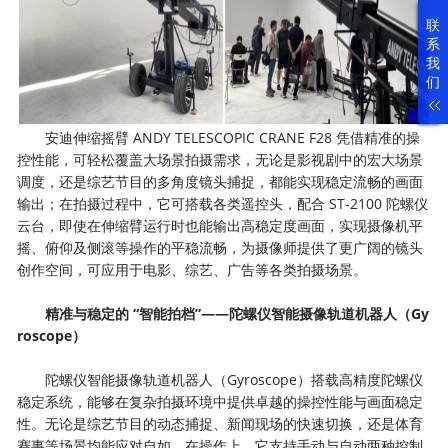
联
系
我
们
安迪伸缩摇臂 ANDY TELESCOPIC CRANE F28 凭借精准的操
控性能，可轻松覆盖大场景拍摄需求，无论是影视剧中的宏大场景
调度，还是综艺节目的多角度镜头捕捉，都能实现稳定流畅的画面
输出；在拍摄过程中，它可搭载各类遥控头，配合 ST-2100 陀螺仪
云台，即使在伸缩臂运行时也能输出高稳定度画面，实现摄像机平
摇、俯仰及侧滚等操作的平稳流畅，为摄像师提供了更广阔的镜头
创作空间，可应用于电影、综艺、广告等各类拍摄场景。
精准与稳定的 “智能拍档”——陀螺仪智能摄像轨道机器人（Gy
roscope）
陀螺仪智能摄像轨道机器人（Gyroscope）搭载高精度陀螺仪
稳定系统，能够在复杂拍摄环境中提供卓越的操控性能与画面稳定
性。无论是综艺节目的动态捕捉、新闻现场的快速切换，还是体育
赛事等场景均能应对自如。在操作上，它支持手动与自动两种控制